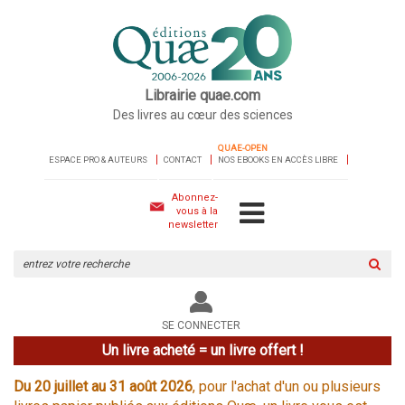
Librairie quae.com
Des livres au cœur des sciences
QUAE-OPEN
ESPACE PRO & AUTEURS
CONTACT
NOS EBOOKS EN ACCÈS LIBRE
Abonnez-
vous à la
newsletter
Rechercher
sur
le
site
SE CONNECTER
Un livre acheté = un livre offert !
Du 20 juillet au 31 août 2026
, pour l'achat d'un ou plusieurs