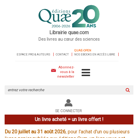
Librairie quae.com
Des livres au cœur des sciences
QUAE-OPEN
ESPACE PRO & AUTEURS
CONTACT
NOS EBOOKS EN ACCÈS LIBRE
Abonnez-
vous à la
newsletter
Rechercher
sur
le
site
SE CONNECTER
Un livre acheté = un livre offert !
Du 20 juillet au 31 août 2026
, pour l'achat d'un ou plusieurs