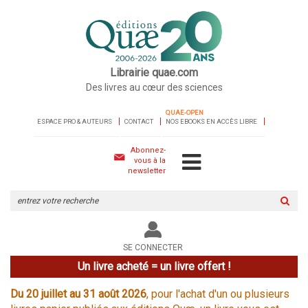
Librairie quae.com
Des livres au cœur des sciences
QUAE-OPEN
ESPACE PRO & AUTEURS
CONTACT
NOS EBOOKS EN ACCÈS LIBRE
Abonnez-
vous à la
newsletter
Rechercher
sur
le
site
SE CONNECTER
Un livre acheté = un livre offert !
Du 20 juillet au 31 août 2026
, pour l'achat d'un ou plusieurs