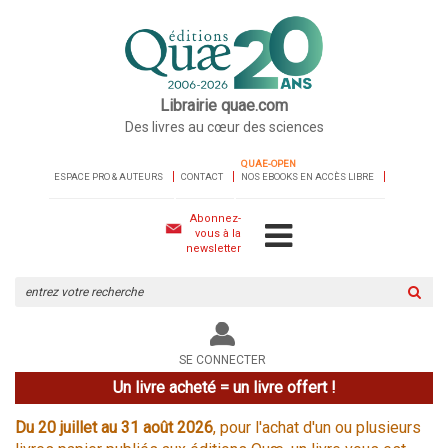
Librairie quae.com
Des livres au cœur des sciences
QUAE-OPEN
ESPACE PRO & AUTEURS
CONTACT
NOS EBOOKS EN ACCÈS LIBRE
Abonnez-
vous à la
newsletter
Rechercher
sur
le
site
SE CONNECTER
Un livre acheté = un livre offert !
Du 20 juillet au 31 août 2026
, pour l'achat d'un ou plusieurs