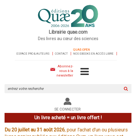
Librairie quae.com
Des livres au cœur des sciences
QUAE-OPEN
ESPACE PRO & AUTEURS
CONTACT
NOS EBOOKS EN ACCÈS LIBRE
Abonnez-
vous à la
newsletter
Rechercher
sur
le
site
SE CONNECTER
Un livre acheté = un livre offert !
Du 20 juillet au 31 août 2026
, pour l'achat d'un ou plusieurs