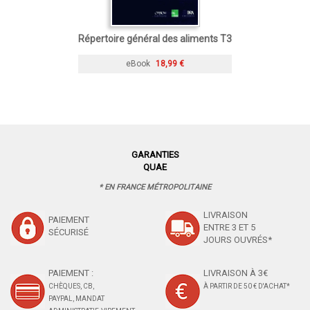
Répertoire général des aliments T3
eBook
18,99 €
GARANTIES
QUAE
* EN FRANCE MÉTROPOLITAINE
LIVRAISON
PAIEMENT
ENTRE 3 ET 5
SÉCURISÉ
JOURS OUVRÉS*
PAIEMENT :
LIVRAISON À 3€
CHÈQUES, CB,
À PARTIR DE 50 € D'ACHAT*
PAYPAL, MANDAT