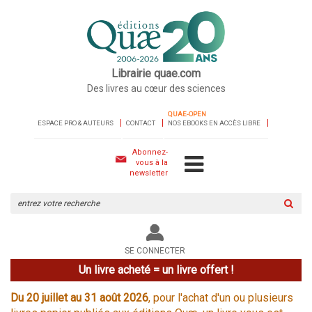
Librairie quae.com
Des livres au cœur des sciences
QUAE-OPEN
ESPACE PRO & AUTEURS
CONTACT
NOS EBOOKS EN ACCÈS LIBRE
Abonnez-
vous à la
newsletter
Rechercher
sur
le
site
SE CONNECTER
Un livre acheté = un livre offert !
Du 20 juillet au 31 août 2026
, pour l'achat d'un ou plusieurs