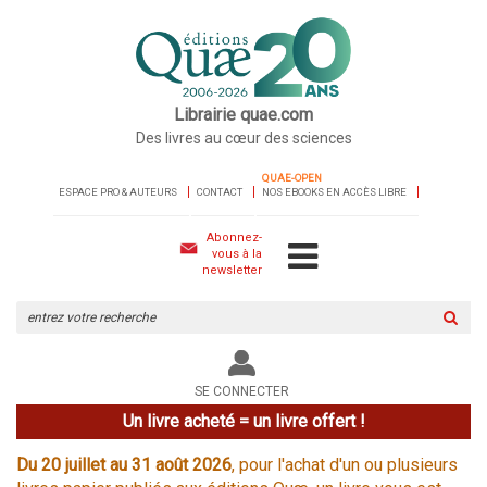
Librairie quae.com
Des livres au cœur des sciences
QUAE-OPEN
ESPACE PRO & AUTEURS
CONTACT
NOS EBOOKS EN ACCÈS LIBRE
Abonnez-
vous à la
newsletter
Rechercher
sur
le
site
SE CONNECTER
Un livre acheté = un livre offert !
Du 20 juillet au 31 août 2026
, pour l'achat d'un ou plusieurs