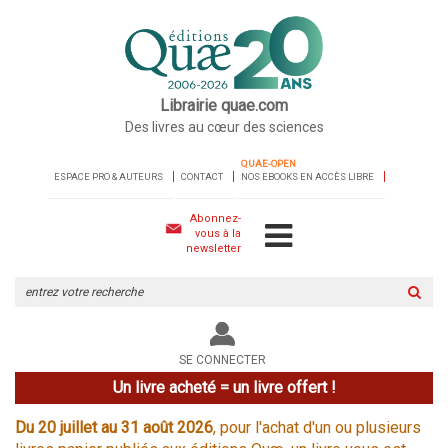
Librairie quae.com
Des livres au cœur des sciences
QUAE-OPEN
ESPACE PRO & AUTEURS
CONTACT
NOS EBOOKS EN ACCÈS LIBRE
Abonnez-
vous à la
newsletter
Rechercher
sur
le
site
SE CONNECTER
Un livre acheté = un livre offert !
Du 20 juillet au 31 août 2026
, pour l'achat d'un ou plusieurs