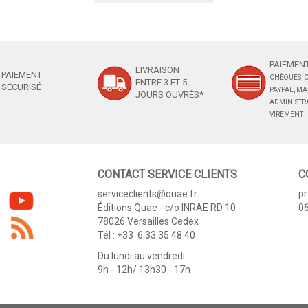
PAIEMENT
LIVRAISON
PAIEMENT
CHÈQUES, C
ENTRE 3 ET 5
SÉCURISÉ
PAYPAL, M
JOURS OUVRÉS*
ADMINISTRA
VIREMENT
CONTACT SERVICE CLIENTS
C
serviceclients@quae.fr
p
Éditions Quae - c/o INRAE RD 10 -
06
78026 Versailles Cedex
Tél : +33 6 33 35 48 40
Du lundi au vendredi
9h - 12h/ 13h30 - 17h