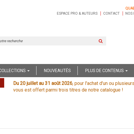
QUA
ESPACE PRO & AUTEURS
CONTACT
NOS 
Rechercher
sur
le
site
COLLECTIONS
NOUVEAUTÉS
PLUS DE CONTENUS
Du 20 juillet au 31 août 2026
, pour l'achat d'un ou plusieur
vous est offert parmi trois titres de notre catalogue !