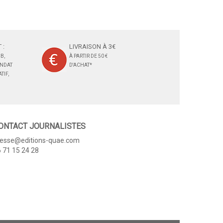
 :
LIVRAISON À 3€
B,
À PARTIR DE 50 €
ANDAT
D'ACHAT*
TIF,
ONTACT JOURNALISTES
resse@editions-quae.com
 71 15 24 28