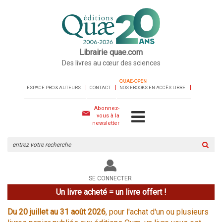
Librairie quae.com
Des livres au cœur des sciences
QUAE-OPEN
ESPACE PRO & AUTEURS
CONTACT
NOS EBOOKS EN ACCÈS LIBRE
Abonnez-
vous à la
newsletter
Rechercher
sur
le
site
SE CONNECTER
Un livre acheté = un livre offert !
Du 20 juillet au 31 août 2026
, pour l'achat d'un ou plusieurs