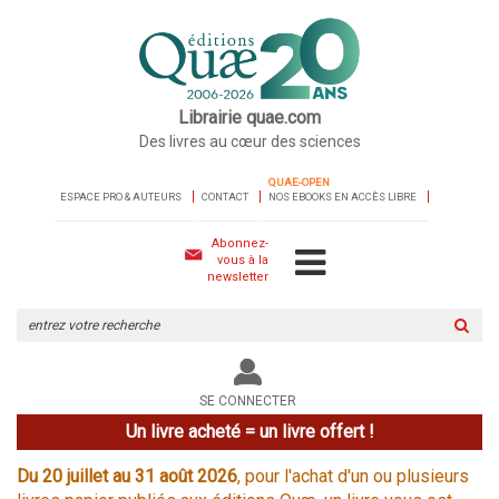
Librairie quae.com
Des livres au cœur des sciences
QUAE-OPEN
ESPACE PRO & AUTEURS
CONTACT
NOS EBOOKS EN ACCÈS LIBRE
Abonnez-
vous à la
newsletter
Rechercher
sur
le
site
SE CONNECTER
Un livre acheté = un livre offert !
Du 20 juillet au 31 août 2026
, pour l'achat d'un ou plusieurs