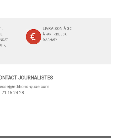
 :
LIVRAISON À 3€
B,
À PARTIR DE 50 €
ANDAT
D'ACHAT*
TIF,
ONTACT JOURNALISTES
resse@editions-quae.com
 71 15 24 28