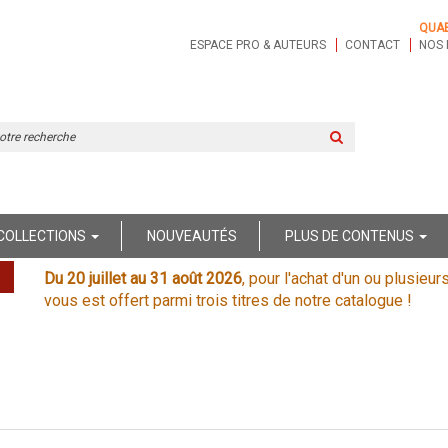
QUA
ESPACE PRO & AUTEURS
CONTACT
NOS 
Rechercher
sur
le
site
COLLECTIONS
NOUVEAUTÉS
PLUS DE CONTENUS
Du 20 juillet au 31 août 2026
, pour l'achat d'un ou plusieur
vous est offert parmi trois titres de notre catalogue !