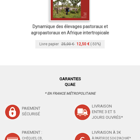
Dynamique des élevages pastoraux et
agropastoraux en Afrique intertropicale
Livre papier
25,00 €
12,50 €
(-50%)
GARANTIES
QUAE
* EN FRANCE MÉTROPOLITAINE
LIVRAISON
PAIEMENT
ENTRE 3 ET 5
SÉCURISÉ
JOURS OUVRÉS*
PAIEMENT :
LIVRAISON À 3€
CHÈQUES, CB,
À PARTIR DE 50 € D'ACHAT*