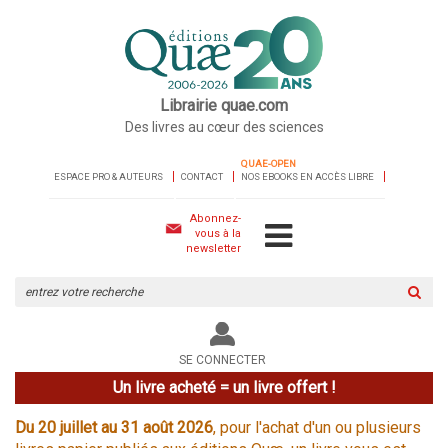
Librairie quae.com
Des livres au cœur des sciences
QUAE-OPEN
ESPACE PRO & AUTEURS
CONTACT
NOS EBOOKS EN ACCÈS LIBRE
Abonnez-
vous à la
newsletter
Rechercher
sur
le
site
SE CONNECTER
Un livre acheté = un livre offert !
Du 20 juillet au 31 août 2026
, pour l'achat d'un ou plusieurs