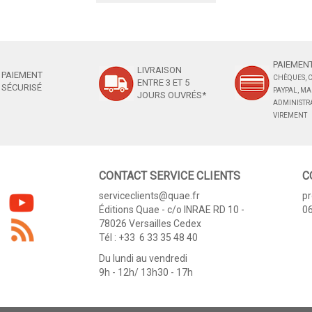
PAIEMENT
LIVRAISON
PAIEMENT
CHÈQUES, C
ENTRE 3 ET 5
SÉCURISÉ
PAYPAL, M
JOURS OUVRÉS*
ADMINISTRA
VIREMENT
CONTACT SERVICE CLIENTS
C
serviceclients@quae.fr
p
Éditions Quae - c/o INRAE RD 10 -
06
78026 Versailles Cedex
Tél : +33 6 33 35 48 40
Du lundi au vendredi
9h - 12h/ 13h30 - 17h