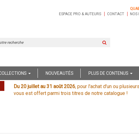
QUA
ESPACE PRO & AUTEURS
CONTACT
NOS 
Rechercher
sur
le
site
COLLECTIONS
NOUVEAUTÉS
PLUS DE CONTENUS
Du 20 juillet au 31 août 2026
, pour l'achat d'un ou plusieur
vous est offert parmi trois titres de notre catalogue !