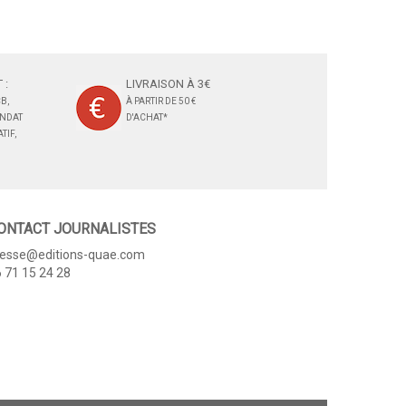
 :
LIVRAISON À 3€
B,
À PARTIR DE 50 €
ANDAT
D'ACHAT*
TIF,
ONTACT JOURNALISTES
resse@editions-quae.com
 71 15 24 28