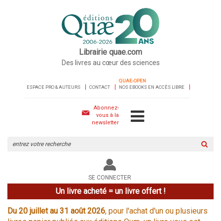
Librairie quae.com
Des livres au cœur des sciences
QUAE-OPEN
ESPACE PRO & AUTEURS
CONTACT
NOS EBOOKS EN ACCÈS LIBRE
Abonnez-
vous à la
newsletter
Rechercher
sur
le
site
SE CONNECTER
Un livre acheté = un livre offert !
Du 20 juillet au 31 août 2026
, pour l'achat d'un ou plusieurs