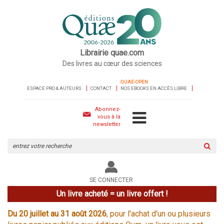
Librairie quae.com
Des livres au cœur des sciences
QUAE-OPEN
ESPACE PRO & AUTEURS
CONTACT
NOS EBOOKS EN ACCÈS LIBRE
Abonnez-
vous à la
newsletter
Rechercher
sur
le
site
SE CONNECTER
Un livre acheté = un livre offert !
Du 20 juillet au 31 août 2026
, pour l'achat d'un ou plusieurs