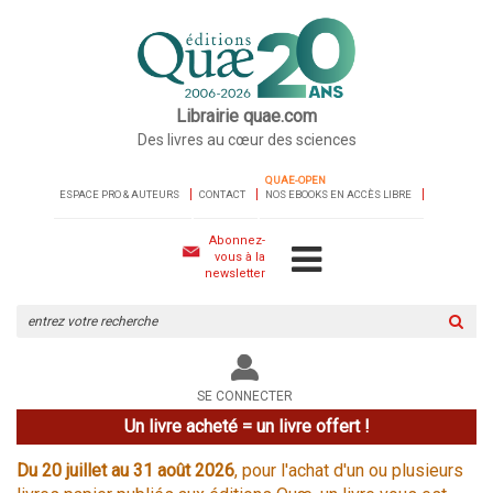
Librairie quae.com
Des livres au cœur des sciences
QUAE-OPEN
ESPACE PRO & AUTEURS
CONTACT
NOS EBOOKS EN ACCÈS LIBRE
Abonnez-
vous à la
newsletter
Rechercher
sur
le
site
SE CONNECTER
Un livre acheté = un livre offert !
Du 20 juillet au 31 août 2026
, pour l'achat d'un ou plusieurs