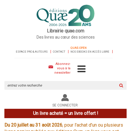
Librairie quae.com
Des livres au cœur des sciences
QUAE-OPEN
ESPACE PRO & AUTEURS
CONTACT
NOS EBOOKS EN ACCÈS LIBRE
Abonnez-
vous à la
newsletter
Rechercher
sur
le
site
SE CONNECTER
Un livre acheté = un livre offert !
Du 20 juillet au 31 août 2026
, pour l'achat d'un ou plusieurs