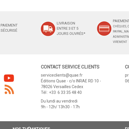
PAIEMENT
LIVRAISON
PAIEMENT
CHÈQUES, C
ENTRE 3 ET 5
SÉCURISÉ
PAYPAL, M
JOURS OUVRÉS*
ADMINISTRA
VIREMENT
CONTACT SERVICE CLIENTS
C
serviceclients@quae.fr
p
Éditions Quae - c/o INRAE RD 10 -
06
78026 Versailles Cedex
Tél : +33 6 33 35 48 40
Du lundi au vendredi
9h - 12h/ 13h30 - 17h