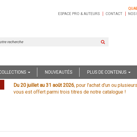
QUA
ESPACE PRO & AUTEURS
CONTACT
NOS 
Rechercher
sur
le
site
COLLECTIONS
NOUVEAUTÉS
PLUS DE CONTENUS
Du 20 juillet au 31 août 2026
, pour l'achat d'un ou plusieur
vous est offert parmi trois titres de notre catalogue !