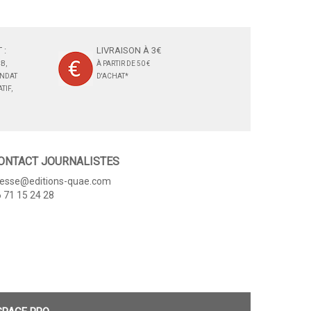
 :
LIVRAISON À 3€
B,
À PARTIR DE 50 €
ANDAT
D'ACHAT*
TIF,
ONTACT JOURNALISTES
resse@editions-quae.com
 71 15 24 28