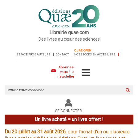
Librairie quae.com
Des livres au cœur des sciences
QUAE-OPEN
ESPACE PRO & AUTEURS
CONTACT
NOS EBOOKS EN ACCÈS LIBRE
Abonnez-
vous à la
newsletter
Rechercher
sur
le
site
SE CONNECTER
Un livre acheté = un livre offert !
Du 20 juillet au 31 août 2026
, pour l'achat d'un ou plusieurs