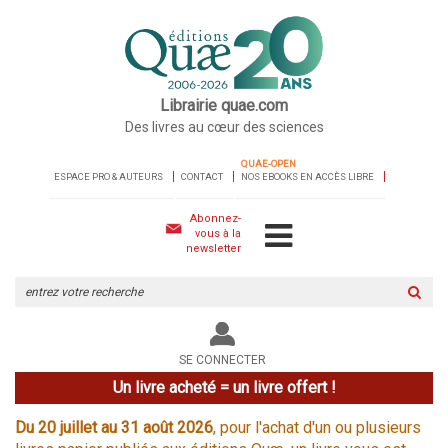
Librairie quae.com
Des livres au cœur des sciences
QUAE-OPEN
ESPACE PRO & AUTEURS
CONTACT
NOS EBOOKS EN ACCÈS LIBRE
Abonnez-
vous à la
newsletter
Rechercher
sur
le
site
SE CONNECTER
Un livre acheté = un livre offert !
Du 20 juillet au 31 août 2026
, pour l'achat d'un ou plusieurs