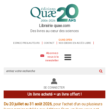
Librairie quae.com
Des livres au cœur des sciences
QUAE-OPEN
ESPACE PRO & AUTEURS
CONTACT
NOS EBOOKS EN ACCÈS LIBRE
Abonnez-
vous à la
newsletter
Rechercher
sur
le
site
SE CONNECTER
Un livre acheté = un livre offert !
Du 20 juillet au 31 août 2026
, pour l'achat d'un ou plusieurs