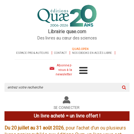
Librairie quae.com
Des livres au cœur des sciences
QUAE-OPEN
ESPACE PRO & AUTEURS
CONTACT
NOS EBOOKS EN ACCÈS LIBRE
Abonnez-
vous à la
newsletter
Rechercher
sur
le
site
SE CONNECTER
Un livre acheté = un livre offert !
Du 20 juillet au 31 août 2026
, pour l'achat d'un ou plusieurs