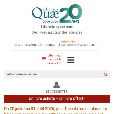
Librairie quae.com
Des livres au cœur des sciences
QUAE-OPEN
ESPACE PRO & AUTEURS
CONTACT
NOS EBOOKS EN ACCÈS LIBRE
Abonnez-
vous à la
newsletter
Rechercher
sur
le
site
SE CONNECTER
Un livre acheté = un livre offert !
Du 20 juillet au 31 août 2026
, pour l'achat d'un ou plusieurs