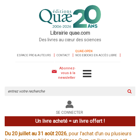
Librairie quae.com
Des livres au cœur des sciences
QUAE-OPEN
ESPACE PRO & AUTEURS
CONTACT
NOS EBOOKS EN ACCÈS LIBRE
Abonnez-
vous à la
newsletter
Rechercher
sur
le
site
SE CONNECTER
Un livre acheté = un livre offert !
Du 20 juillet au 31 août 2026
, pour l'achat d'un ou plusieurs