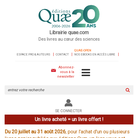
Librairie quae.com
Des livres au cœur des sciences
QUAE-OPEN
ESPACE PRO & AUTEURS
CONTACT
NOS EBOOKS EN ACCÈS LIBRE
Abonnez-
vous à la
newsletter
Rechercher
sur
le
site
SE CONNECTER
Un livre acheté = un livre offert !
Du 20 juillet au 31 août 2026
, pour l'achat d'un ou plusieurs