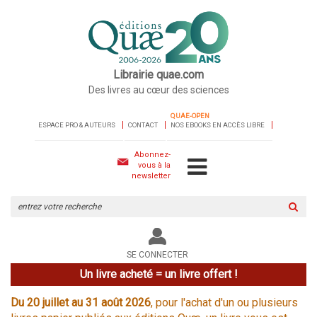
Librairie quae.com
Des livres au cœur des sciences
QUAE-OPEN
ESPACE PRO & AUTEURS
CONTACT
NOS EBOOKS EN ACCÈS LIBRE
Abonnez-
vous à la
newsletter
Rechercher
sur
le
site
SE CONNECTER
Un livre acheté = un livre offert !
Du 20 juillet au 31 août 2026
, pour l'achat d'un ou plusieurs