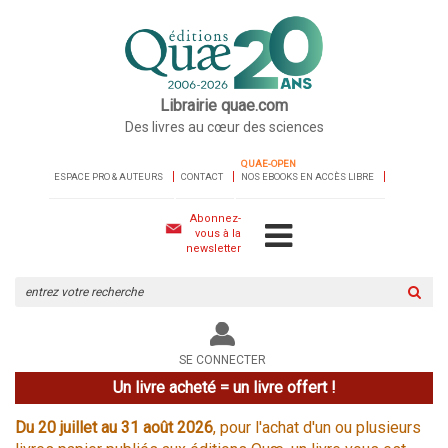
Librairie quae.com
Des livres au cœur des sciences
QUAE-OPEN
ESPACE PRO & AUTEURS
CONTACT
NOS EBOOKS EN ACCÈS LIBRE
Abonnez-
vous à la
newsletter
Rechercher
sur
le
site
SE CONNECTER
Un livre acheté = un livre offert !
Du 20 juillet au 31 août 2026
, pour l'achat d'un ou plusieurs