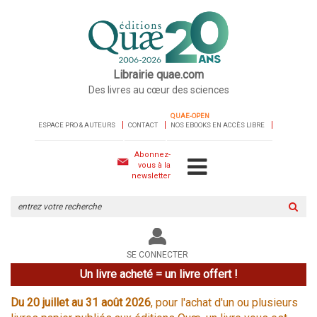
Librairie quae.com
Des livres au cœur des sciences
QUAE-OPEN
ESPACE PRO & AUTEURS
CONTACT
NOS EBOOKS EN ACCÈS LIBRE
Abonnez-
vous à la
newsletter
Rechercher
sur
le
site
SE CONNECTER
Un livre acheté = un livre offert !
Du 20 juillet au 31 août 2026
, pour l'achat d'un ou plusieurs