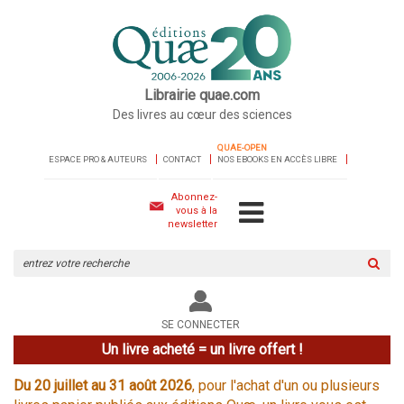
Librairie quae.com
Des livres au cœur des sciences
QUAE-OPEN
ESPACE PRO & AUTEURS
CONTACT
NOS EBOOKS EN ACCÈS LIBRE
Abonnez-
vous à la
newsletter
Rechercher
sur
le
site
SE CONNECTER
Un livre acheté = un livre offert !
Du 20 juillet au 31 août 2026
, pour l'achat d'un ou plusieurs