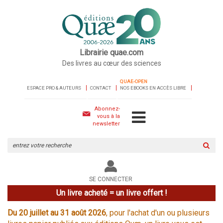
Librairie quae.com
Des livres au cœur des sciences
QUAE-OPEN
ESPACE PRO & AUTEURS
CONTACT
NOS EBOOKS EN ACCÈS LIBRE
Abonnez-
vous à la
newsletter
Rechercher
sur
le
site
SE CONNECTER
Un livre acheté = un livre offert !
Du 20 juillet au 31 août 2026
, pour l'achat d'un ou plusieurs