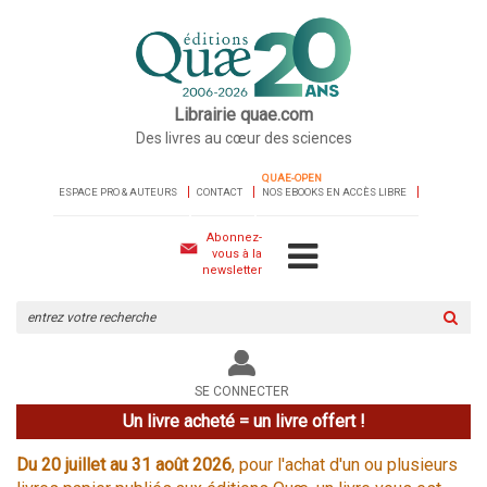
Librairie quae.com
Des livres au cœur des sciences
QUAE-OPEN
ESPACE PRO & AUTEURS
CONTACT
NOS EBOOKS EN ACCÈS LIBRE
Abonnez-
vous à la
newsletter
Rechercher
sur
le
site
SE CONNECTER
Un livre acheté = un livre offert !
Du 20 juillet au 31 août 2026
, pour l'achat d'un ou plusieurs