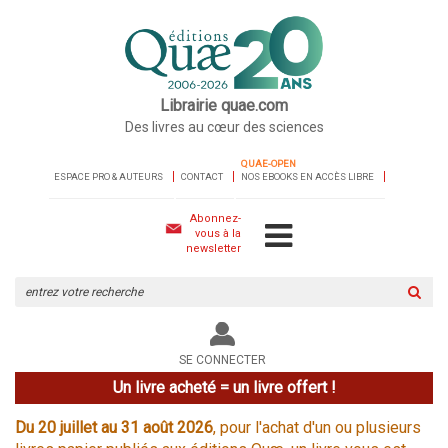
Librairie quae.com
Des livres au cœur des sciences
QUAE-OPEN
ESPACE PRO & AUTEURS
CONTACT
NOS EBOOKS EN ACCÈS LIBRE
Abonnez-
vous à la
newsletter
Rechercher
sur
le
site
SE CONNECTER
Un livre acheté = un livre offert !
Du 20 juillet au 31 août 2026
, pour l'achat d'un ou plusieurs