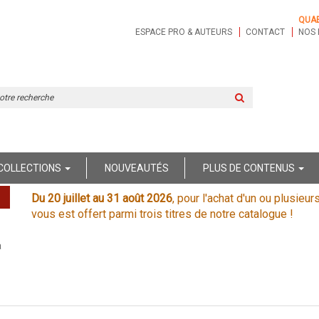
QUA
ESPACE PRO & AUTEURS
CONTACT
NOS 
Rechercher
sur
le
site
COLLECTIONS
NOUVEAUTÉS
PLUS DE CONTENUS
Du 20 juillet au 31 août 2026
, pour l'achat d'un ou plusieur
vous est offert parmi trois titres de notre catalogue !
a