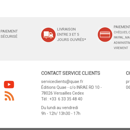
PAIEMENT
LIVRAISON
PAIEMENT
CHÈQUES, C
ENTRE 3 ET 5
SÉCURISÉ
PAYPAL, M
JOURS OUVRÉS*
ADMINISTRA
VIREMENT
CONTACT SERVICE CLIENTS
C
serviceclients@quae.fr
p
Éditions Quae - c/o INRAE RD 10 -
06
78026 Versailles Cedex
Tél : +33 6 33 35 48 40
Du lundi au vendredi
9h - 12h/ 13h30 - 17h