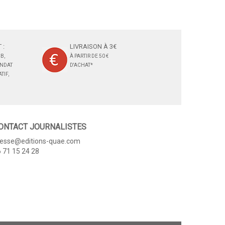
 :
LIVRAISON À 3€
B,
À PARTIR DE 50 €
ANDAT
D'ACHAT*
TIF,
ONTACT JOURNALISTES
resse@editions-quae.com
 71 15 24 28