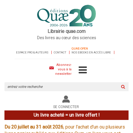
Librairie quae.com
Des livres au cœur des sciences
QUAE-OPEN
ESPACE PRO & AUTEURS
CONTACT
NOS EBOOKS EN ACCÈS LIBRE
Abonnez-
vous à la
newsletter
Rechercher
sur
le
site
SE CONNECTER
Un livre acheté = un livre offert !
Du 20 juillet au 31 août 2026
, pour l'achat d'un ou plusieurs