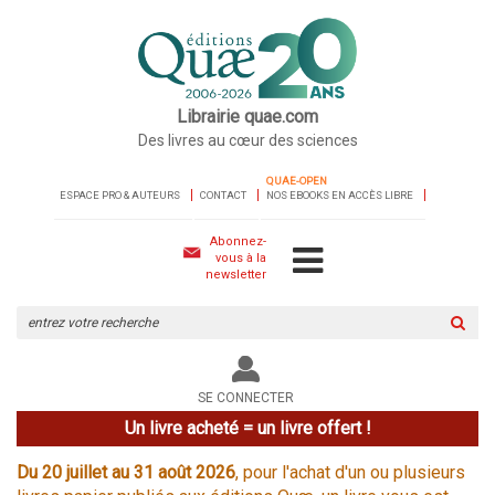
Librairie quae.com
Des livres au cœur des sciences
QUAE-OPEN
ESPACE PRO & AUTEURS
CONTACT
NOS EBOOKS EN ACCÈS LIBRE
Abonnez-
vous à la
newsletter
Rechercher
sur
le
site
SE CONNECTER
Un livre acheté = un livre offert !
Du 20 juillet au 31 août 2026
, pour l'achat d'un ou plusieurs