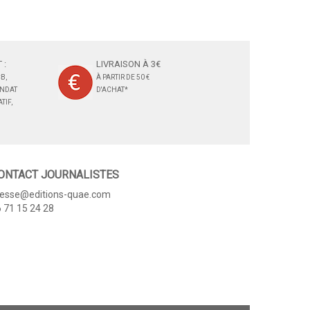
 :
LIVRAISON À 3€
B,
À PARTIR DE 50 €
ANDAT
D'ACHAT*
TIF,
ONTACT JOURNALISTES
resse@editions-quae.com
 71 15 24 28