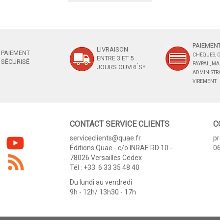
PAIEMENT
LIVRAISON
PAIEMENT
CHÈQUES, C
ENTRE 3 ET 5
SÉCURISÉ
PAYPAL, M
JOURS OUVRÉS*
ADMINISTRA
VIREMENT
CONTACT SERVICE CLIENTS
C
serviceclients@quae.fr
p
Éditions Quae - c/o INRAE RD 10 -
06
78026 Versailles Cedex
Tél : +33 6 33 35 48 40
Du lundi au vendredi
9h - 12h/ 13h30 - 17h