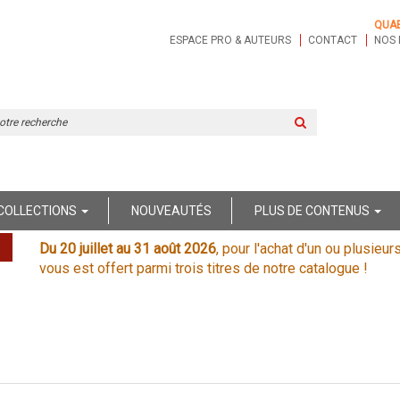
QUA
ESPACE PRO & AUTEURS
CONTACT
NOS 
Rechercher
sur
le
site
COLLECTIONS
NOUVEAUTÉS
PLUS DE CONTENUS
Du 20 juillet au 31 août 2026
, pour l'achat d'un ou plusieur
vous est offert parmi trois titres de notre catalogue !