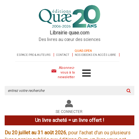
Librairie quae.com
Des livres au cœur des sciences
QUAE-OPEN
ESPACE PRO & AUTEURS
CONTACT
NOS EBOOKS EN ACCÈS LIBRE
Abonnez-
vous à la
newsletter
Rechercher
sur
le
site
SE CONNECTER
Un livre acheté = un livre offert !
Du 20 juillet au 31 août 2026
, pour l'achat d'un ou plusieurs