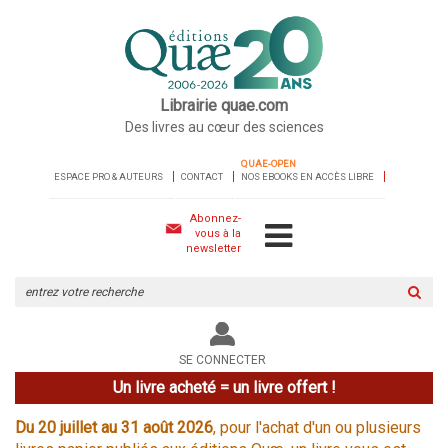
Librairie quae.com
Des livres au cœur des sciences
QUAE-OPEN
ESPACE PRO & AUTEURS
CONTACT
NOS EBOOKS EN ACCÈS LIBRE
Abonnez-
vous à la
newsletter
Rechercher
sur
le
site
SE CONNECTER
Un livre acheté = un livre offert !
Du 20 juillet au 31 août 2026
, pour l'achat d'un ou plusieurs