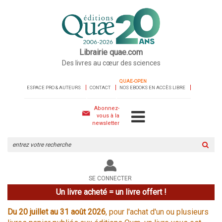
Librairie quae.com
Des livres au cœur des sciences
QUAE-OPEN
ESPACE PRO & AUTEURS
CONTACT
NOS EBOOKS EN ACCÈS LIBRE
Abonnez-
vous à la
newsletter
Rechercher
sur
le
site
SE CONNECTER
Un livre acheté = un livre offert !
Du 20 juillet au 31 août 2026
, pour l'achat d'un ou plusieurs