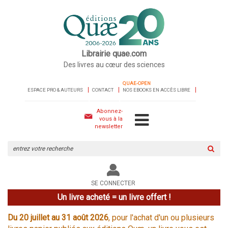
Librairie quae.com
Des livres au cœur des sciences
QUAE-OPEN
ESPACE PRO & AUTEURS
CONTACT
NOS EBOOKS EN ACCÈS LIBRE
Abonnez-
vous à la
newsletter
Rechercher
sur
le
site
SE CONNECTER
Un livre acheté = un livre offert !
Du 20 juillet au 31 août 2026
, pour l'achat d'un ou plusieurs