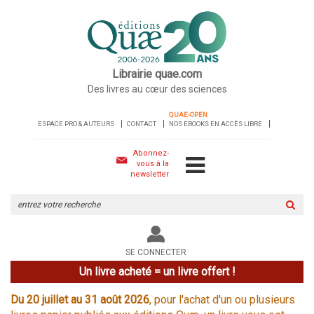
Librairie quae.com
Des livres au cœur des sciences
QUAE-OPEN
ESPACE PRO & AUTEURS
CONTACT
NOS EBOOKS EN ACCÈS LIBRE
Abonnez-
vous à la
newsletter
Rechercher
sur
le
site
SE CONNECTER
Un livre acheté = un livre offert !
Du 20 juillet au 31 août 2026
, pour l'achat d'un ou plusieurs