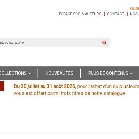
QUA
ESPACE PRO & AUTEURS
CONTACT
NOS 
Rechercher
sur
le
site
COLLECTIONS
NOUVEAUTÉS
PLUS DE CONTENUS
Du 20 juillet au 31 août 2026
, pour l'achat d'un ou plusieur
vous est offert parmi trois titres de notre catalogue !