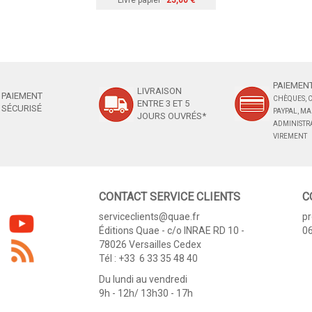
Livre papier
23,00 €
PAIEMENT
LIVRAISON
PAIEMENT
CHÈQUES, C
ENTRE 3 ET 5
SÉCURISÉ
PAYPAL, M
JOURS OUVRÉS*
ADMINISTRA
VIREMENT
CONTACT SERVICE CLIENTS
C
serviceclients@quae.fr
p
Éditions Quae - c/o INRAE RD 10 -
06
78026 Versailles Cedex
Tél : +33 6 33 35 48 40
Du lundi au vendredi
9h - 12h/ 13h30 - 17h