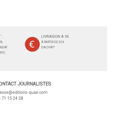
 :
LIVRAISON À 3€
B,
À PARTIR DE 50 €
ANDAT
D'ACHAT*
TIF,
ONTACT JOURNALISTES
resse@editions-quae.com
 71 15 24 28