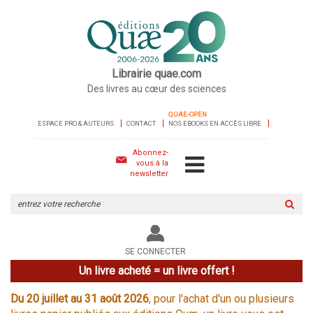
Librairie quae.com
Des livres au cœur des sciences
QUAE-OPEN
ESPACE PRO & AUTEURS
CONTACT
NOS EBOOKS EN ACCÈS LIBRE
Abonnez-
vous à la
newsletter
Rechercher
sur
le
site
SE CONNECTER
Un livre acheté = un livre offert !
Du 20 juillet au 31 août 2026
, pour l'achat d'un ou plusieurs