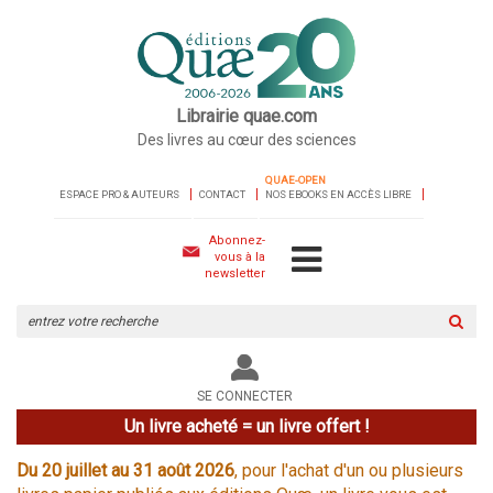
Librairie quae.com
Des livres au cœur des sciences
QUAE-OPEN
ESPACE PRO & AUTEURS
CONTACT
NOS EBOOKS EN ACCÈS LIBRE
Abonnez-
vous à la
newsletter
Rechercher
sur
le
site
SE CONNECTER
Un livre acheté = un livre offert !
Du 20 juillet au 31 août 2026
, pour l'achat d'un ou plusieurs