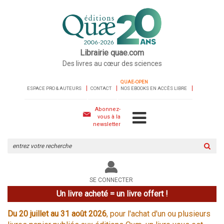
Librairie quae.com
Des livres au cœur des sciences
QUAE-OPEN
ESPACE PRO & AUTEURS
CONTACT
NOS EBOOKS EN ACCÈS LIBRE
Abonnez-
vous à la
newsletter
Rechercher
sur
le
site
SE CONNECTER
Un livre acheté = un livre offert !
Du 20 juillet au 31 août 2026
, pour l'achat d'un ou plusieurs