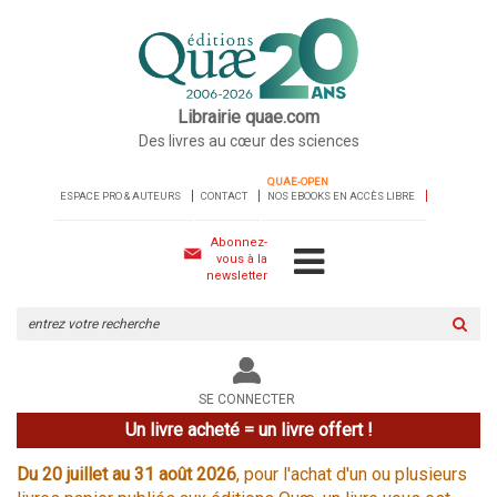
Librairie quae.com
Des livres au cœur des sciences
QUAE-OPEN
ESPACE PRO & AUTEURS
CONTACT
NOS EBOOKS EN ACCÈS LIBRE
Abonnez-
vous à la
newsletter
Rechercher
sur
le
site
SE CONNECTER
Un livre acheté = un livre offert !
Du 20 juillet au 31 août 2026
, pour l'achat d'un ou plusieurs