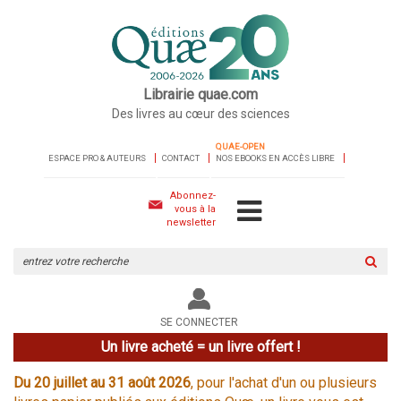
Librairie quae.com
Des livres au cœur des sciences
QUAE-OPEN
ESPACE PRO & AUTEURS
CONTACT
NOS EBOOKS EN ACCÈS LIBRE
Abonnez-
vous à la
newsletter
Rechercher
sur
le
site
SE CONNECTER
Un livre acheté = un livre offert !
Du 20 juillet au 31 août 2026
, pour l'achat d'un ou plusieurs