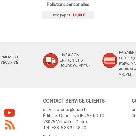
Pollutions sensorielles
Livre papier
18,00 €
PAIEMENT
LIVRAISON
PAIEMENT
CHÈQUES, C
ENTRE 3 ET 5
SÉCURISÉ
PAYPAL, M
JOURS OUVRÉS*
ADMINISTRA
VIREMENT
CONTACT SERVICE CLIENTS
C
serviceclients@quae.fr
p
Éditions Quae - c/o INRAE RD 10 -
06
78026 Versailles Cedex
Tél : +33 6 33 35 48 40