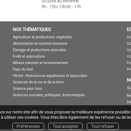
Du lundi au vendredi
9h - 12h/ 13h30 - 17h
NOS THÉMATIQUES
E
Agriculture et productions végétales
Vo
Alimentation et nutrition humaine
Vo
Élevage et productions animales
Vo
Forêt et sylviculture
Vo
Milieux naturels et environnement
Fo
Pays du Sud
Pr
Pêche - Ressources aquatiques et aquacoles
N
Sciences de la vie et de la terre
Qu
Science pour tous
Sciences sociales, politiques, économiques
Me
Dé
nce sur notre site afin de vous proposer la meilleure expérience possible
à utiliser ces cookies. Vous êtes libre également de les refuser ou de le
Préférences
Tout accepter
Tout refuser