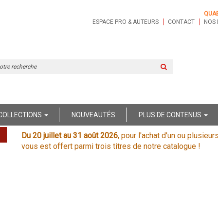
QUA
ESPACE PRO & AUTEURS
CONTACT
NOS 
Rechercher
sur
le
site
COLLECTIONS
NOUVEAUTÉS
PLUS DE CONTENUS
Du 20 juillet au 31 août 2026
, pour l'achat d'un ou plusieur
vous est offert parmi trois titres de notre catalogue !