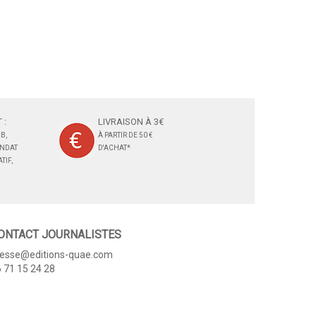
 :
LIVRAISON À 3€
B,
À PARTIR DE 50 €
ANDAT
D'ACHAT*
TIF,
ONTACT JOURNALISTES
resse@editions-quae.com
 71 15 24 28