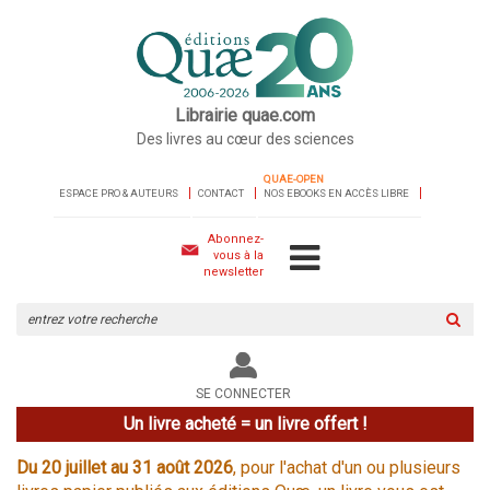
Librairie quae.com
Des livres au cœur des sciences
QUAE-OPEN
ESPACE PRO & AUTEURS
CONTACT
NOS EBOOKS EN ACCÈS LIBRE
Abonnez-
vous à la
newsletter
Rechercher
sur
le
site
SE CONNECTER
Un livre acheté = un livre offert !
Du 20 juillet au 31 août 2026
, pour l'achat d'un ou plusieurs